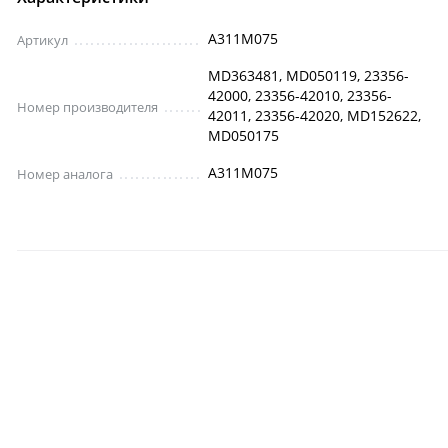
A311M075
Артикул
MD363481, MD050119, 23356-
42000, 23356-42010, 23356-
Номер производителя
42011, 23356-42020, MD152622,
MD050175
A311M075
Номер аналога