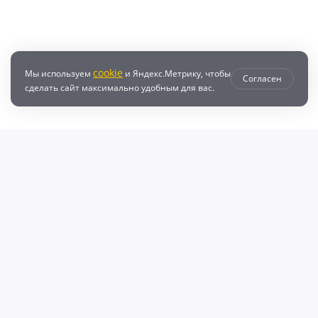
cookie
Мы используем
и Яндекс.Метрику, чтобы
Согласен
сделать сайт максимально удобным для вас.
втозапчастей с доставкой по всей России - любые детали на DZ25.RU
даже автозапчастей и автотоваров для вашего автомобиля, найдите луч
, объему двигателя и еще более 10 параметров. Поиск по ВИН (VIN), онл
афонов Валерий Валерьевич"
очка и кредит
Возврат
Политикой конфиденциальности
П