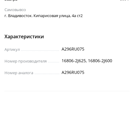
Самовывоз
г. Владивосток. Кипарисовая улица, 4а ст2
Характеристики
A296RU075
Артикул
16806-2J625, 16806-2J600
Номер производителя
A296RU075
Номер аналога