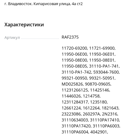
г. Владивосток. Кипарисовая улица, 4а ст2
Характеристики
RAF2375
Артикул
11720-69200, 11721-69900,
11950-06E00, 11950-06E01,
11950-08E00, 11950-08E01,
11950-08E05, 31110-PA1-741,
31110-PA1-742, 593044-7600,
99321-00950, 99321-50951,
MD025826, 90870-09605,
11231266125, 11425146,
11446026, 1214758,
12311284317, 1235180,
12661224, 1612264, 1821643,
23223086, 260297A, 2N2316,
31110634003, 31110PA17410,
31110PA17420, 31110PA6003,
31110PA6004, 4042901,