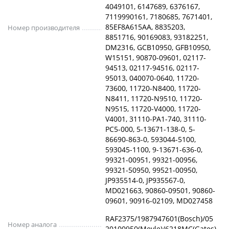
4049101, 6147689, 6376167,
7119990161, 7180685, 7671401,
85EF8A615AA, 8835203,
Номер производителя
8851716, 90169083, 93182251,
DM2316, GCB10950, GFB10950,
W15151, 90870-09601, 02117-
94513, 02117-94516, 02117-
95013, 040070-0640, 11720-
73600, 11720-N8400, 11720-
N8411, 11720-N9510, 11720-
N9515, 11720-V4000, 11720-
V4001, 31110-PA1-740, 31110-
PC5-000, 5-13671-138-0, 5-
86690-863-0, 593044-5100,
593045-1100, 9-13671-636-0,
99321-00951, 99321-00956,
99321-50950, 99521-00950,
JP935514-0, JP935567-0,
MD021663, 90860-09501, 90860-
09601, 90916-02109, MD027458
RAF2375/1987947601(Bosch)/05
Номер аналога
20100950(Meyle)/6218MC(Gates)