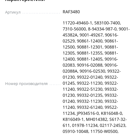
RAF3480
Артикул
11720-49460-1, 583100-7400,
7310-56000, 8-94334-987-0, 9001-
45382A, 9001-49267, 90616-
02529, 90861-12400, 90861-
12500, 90881-12301, 90881-
12305, 90881-12355, 90881-
12400, 90881-12405, 90916-
02083, 90916-02088, 90916-
02088A, 90916-02530, 99322-
01230, 99322-01240, 99322-
01245, 99322-11230, 99322-
Номер производителя
11240, 99322-51230, 99332-
01230, 99332-01235, 99332-
01240, 99332-11230, 99332-
11240, 99332-61240, 99522-
11234, JP934516-0, K816048-0,
K816049-1, MH014382, S617-32-
611, 01978-11234, 02117-24523,
05910-10048, 11750-W0500,