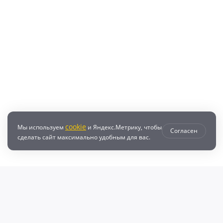
cookie
Мы используем
и Яндекс.Метрику, чтобы
Согласен
сделать сайт максимально удобным для вас.
втозапчастей с доставкой по всей России - любые детали на DZ25.RU