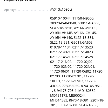
AVX13x1090Li
Артикул
05910-10044, 11750-N9500,
38920-PA0-0040, G3011-GA608,
SEA2-18-381B, AY16N-VH1D5,
AY16N-VH14E, AY16N-CH145,
AY16N-VH140, SL22-18-381,
SL22.18-381, G3011.GA608,
01978-11134, 02117-13523,
02117-14021, 02117-14023,
02117-14521, 02117-14528,
02117-21N02, 11720-02J02,
11720-02N00, 11720-02N01,
11720-06J01, 11720-06J02, 11720-
0Y700, 11720-0Y701, 11720-
10H01, 11720-21N02, 11720-
43G02, 773036050, 8-94145-951-
1, 8-94173-703-1, MD180582,
MD181173, ME900244,
Номер производителя
MH014383, RFY0-18-381, S201-18-
381, S5SK-18-381, SEA2-18-38,