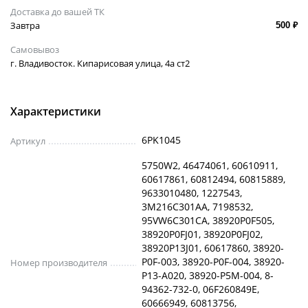
Доставка до вашей ТК
Завтра
500 ₽
Самовывоз
г. Владивосток. Кипарисовая улица, 4а ст2
Характеристики
6PK1045
Артикул
5750W2, 46474061, 60610911,
60617861, 60812494, 60815889,
9633010480, 1227543,
3M216C301AA, 7198532,
95VW6C301CA, 38920P0F505,
38920P0FJ01, 38920P0FJ02,
38920P13J01, 60617860, 38920-
P0F-003, 38920-P0F-004, 38920-
Номер производителя
P13-A020, 38920-P5M-004, 8-
94362-732-0, 06F260849E,
60666949, 60813756,