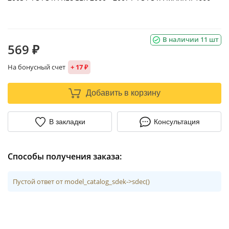
В наличии 11 шт
569 ₽
На бонусный счет
+ 17 ₽
Добавить в корзину
В закладки
Консультация
Способы получения заказа:
Пустой ответ от model_catalog_sdek->sdec()