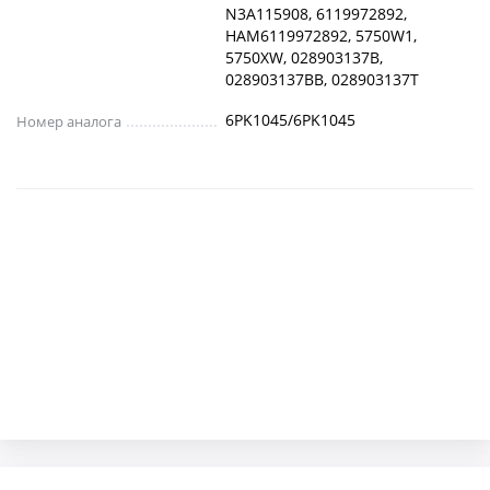
N3A115908, 6119972892,
HAM6119972892, 5750W1,
5750XW, 028903137B,
028903137BB, 028903137T
6PK1045/6PK1045
Номер аналога