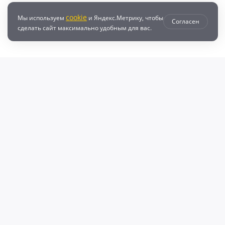
cookie
Мы используем
и Яндекс.Метрику, чтобы
Согласен
сделать сайт максимально удобным для вас.
втозапчастей с доставкой по всей России - любые детали на DZ25.RU
даже автозапчастей и автотоваров для вашего автомобиля, найдите луч
, объему двигателя и еще более 10 параметров. Поиск по ВИН (VIN), онл
афонов Валерий Валерьевич"
очка и кредит
Возврат
Политикой конфиденциальности
П
600009769