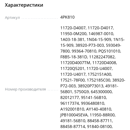
Характеристики
4PK810
Артикул
11720-D4007, 11720-D4017,
11950-0M200, 146987-0010,
1A03-18-381, 1N04-15-909, 1N15-
15-909, 38920-P73-003, 593049-
7800, 99364-70810, PQS101010,
F8B5-18-381D, 11282247082,
11720D4007TM, 11720D4008,
11720Q5201, 11720-U4007,
11720-U4017, 1752151A00,
17521-78F00, 1752185C00, 38920-
P72-003, 38920P73013, 49181-
Номер производителя
56B01, 5750G9, 645300000,
82012177, 95141-56B10,
96117374, 9936480810,
A192001B10, AY140-40810,
JPB100045EVA, 11950-88R00,
49181-56B10, 88458-87711,
88458-87714, 91840-08100,