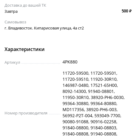
Доставка до вашей ТК
Завтра
500 ₽
Самовывоз
г. Владивосток. Кипарисовая улица, 4а ст2
Характеристики
4PK880
Артикул
11720-59S00, 11720-59S01,
11720-59S10, 11920-30R10,
146987-0480, 17521-65H00,
8092-14300, 91940-08801,
11950-30R10, 38920-PH6-0030,
99364-30880, 99364-80880,
MD117356, 38920-PH6-003,
Номер производителя
56992-P2T-004, 593049-7700,
90080-91088, 90916-02258,
91840-08800, 91840-08803,
91840-08808, 91940-08808,