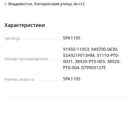
г. Владивосток. Кипарисовая улица, 4а ст2
Характеристики
5PK1105
Артикул
91950-11053, 949700-0630,
SSA921F013HM, 31110-PT0-
Номер производителя
0031, 38920-PT0-003, 38920-
PT0-004, 079903137E
5PK1105
Номер аналога