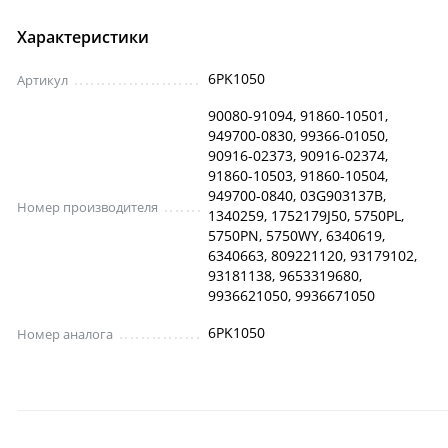
Характеристики
6PK1050
Артикул
90080-91094, 91860-10501,
949700-0830, 99366-01050,
90916-02373, 90916-02374,
91860-10503, 91860-10504,
949700-0840, 03G903137B,
Номер производителя
1340259, 1752179J50, 5750PL,
5750PN, 5750WY, 6340619,
6340663, 809221120, 93179102,
93181138, 9653319680,
9936621050, 9936671050
6PK1050
Номер аналога