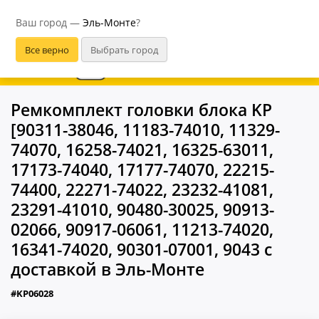
Эль-Монте
Ваш город —
Эль-Монте
?
В приложении удобнее
Ремкомплект головки блока KP
[90311-38046, 11183-74010, 11329-
74070, 16258-74021, 16325-63011,
17173-74040, 17177-74070, 22215-
74400, 22271-74022, 23232-41081,
23291-41010, 90480-30025, 90913-
02066, 90917-06061, 11213-74020,
16341-74020, 90301-07001, 9043 с
доставкой в Эль-Монте
#KP06028