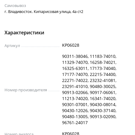
Самовывоз
г. Владивосток. Кипарисовая улица, 4а ст2
Характеристики
KP06028
Артикул
90311-38046, 11183-74010,
11329-74070, 16258-74021,
16325-63011, 17173-74040,
17177-74070, 22215-74400,
22271-74022, 23232-41081,
23291-41010, 90480-30025,
Номер производителя
90913-02066, 90917-06061,
11213-74020, 16341-74020,
90301-07001, 90430-08014,
90430-12026, 90430-37140,
90480-13005, 90913-02090,
96761-24017
KP06028
Номер аналога