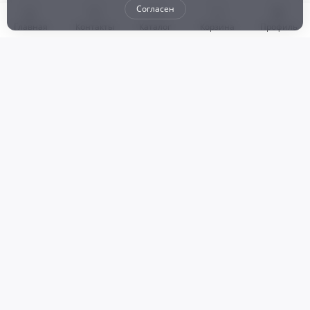
Согласен
Главная
Контакты
Каталог
Корзина
Профиль
Бонусная программа
Доставка и самовывоз
Оплата
Рассрочка и кредит
Возврат
Политикой конфиденциальности
Пользовательское соглашение
Наш магазин
© 2024 DZ25.RU | Дискаунтер автозапчастей
ИП Агафонов Валерий
ИНН:
ОГРНИП:
Валерьевич
254007783330
318253600009769