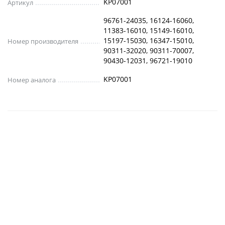
KP07001
Артикул
96761-24035, 16124-16060,
11383-16010, 15149-16010,
15197-15030, 16347-15010,
Номер производителя
90311-32020, 90311-70007,
90430-12031, 96721-19010
KP07001
Номер аналога