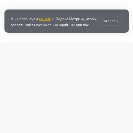
cookie
Мы используем
и Яндекс.Метрику, чтобы
Согласен
сделать сайт максимально удобным для вас.
втозапчастей с доставкой по всей России - любые детали на DZ25.RU
даже автозапчастей и автотоваров для вашего автомобиля, найдите луч
, объему двигателя и еще более 10 параметров. Поиск по ВИН (VIN), онл
афонов Валерий Валерьевич"
очка и кредит
Возврат
Политикой конфиденциальности
П
600009769