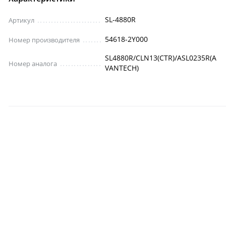
SL-4880R
Артикул
54618-2Y000
Номер производителя
SL4880R/CLN13(CTR)/ASL0235R(A
Номер аналога
VANTECH)