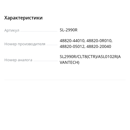
Характеристики
SL-2990R
Артикул
48820-44010, 48820-0R010,
Номер производителя
48820-05012, 48820-20040
SL2990R/CLT8(CTR)/ASL0102R(A
Номер аналога
VANTECH)