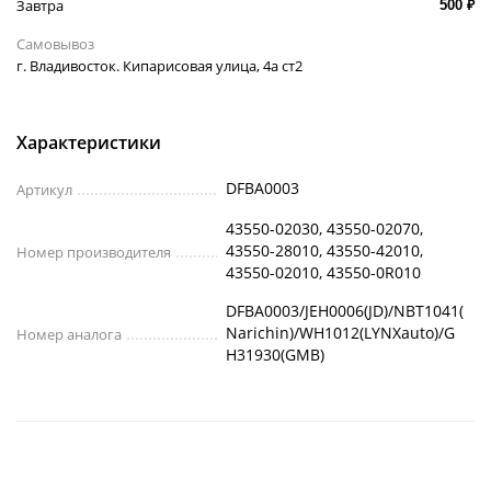
Завтра
500 ₽
Самовывоз
г. Владивосток. Кипарисовая улица, 4а ст2
Характеристики
DFBA0003
Артикул
43550-02030, 43550-02070,
43550-28010, 43550-42010,
Номер производителя
43550-02010, 43550-0R010
DFBA0003/JEH0006(JD)/NBT1041(
Narichin)/WH1012(LYNXauto)/G
Номер аналога
H31930(GMB)