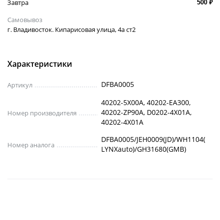
Завтра
500 ₽
Самовывоз
г. Владивосток. Кипарисовая улица, 4а ст2
Характеристики
DFBA0005
Артикул
40202-5X00A, 40202-EA300,
40202-ZP90A, D0202-4X01A,
Номер производителя
40202-4X01A
DFBA0005/JEH0009(JD)/WH1104(
Номер аналога
LYNXauto)/GH31680(GMB)