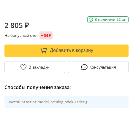
В наличии 52 шт
2 805 ₽
На бонусный счет
+ 84 ₽
Добавить в корзину
В закладки
Консультация
Способы получения заказа:
Пустой ответ от model_catalog_sdek->sdec()