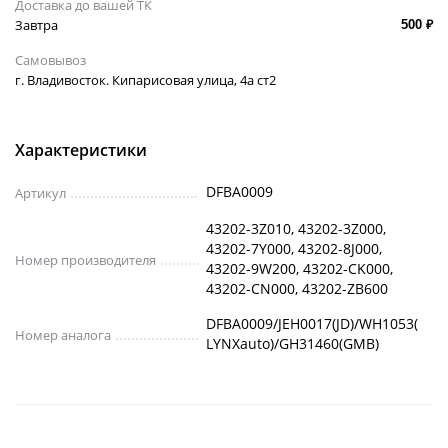
Доставка до вашей ТК
Завтра
500 ₽
Самовывоз
г. Владивосток. Кипарисовая улица, 4а ст2
Характеристики
DFBA0009
Артикул
43202-3Z010, 43202-3Z000,
43202-7Y000, 43202-8J000,
Номер производителя
43202-9W200, 43202-CK000,
43202-CN000, 43202-ZB600
DFBA0009/JEH0017(JD)/WH1053(
Номер аналога
LYNXauto)/GH31460(GMB)