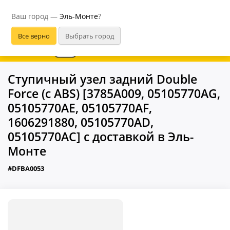
Эль-Монте
Ваш город —
Эль-Монте
?
В приложении удобнее
Ступичный узел задний Double
Force (с ABS) [3785A009, 05105770AG,
05105770AE, 05105770AF,
1606291880, 05105770AD,
05105770AC] с доставкой в Эль-
Монте
#DFBA0053