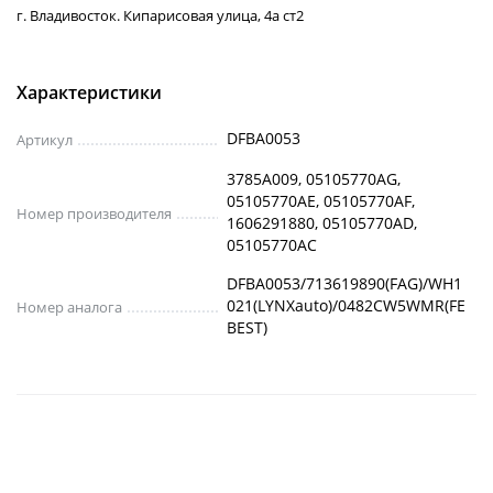
г. Владивосток. Кипарисовая улица, 4а ст2
Характеристики
DFBA0053
Артикул
3785A009, 05105770AG,
05105770AE, 05105770AF,
Номер производителя
1606291880, 05105770AD,
05105770AC
DFBA0053/713619890(FAG)/WH1
021(LYNXauto)/0482CW5WMR(FE
Номер аналога
BEST)