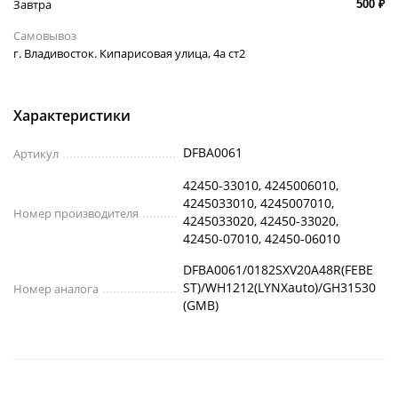
Завтра
500 ₽
Самовывоз
г. Владивосток. Кипарисовая улица, 4а ст2
Характеристики
DFBA0061
Артикул
42450-33010, 4245006010,
4245033010, 4245007010,
Номер производителя
4245033020, 42450-33020,
42450-07010, 42450-06010
DFBA0061/0182SXV20A48R(FEBE
ST)/WH1212(LYNXauto)/GH31530
Номер аналога
(GMB)