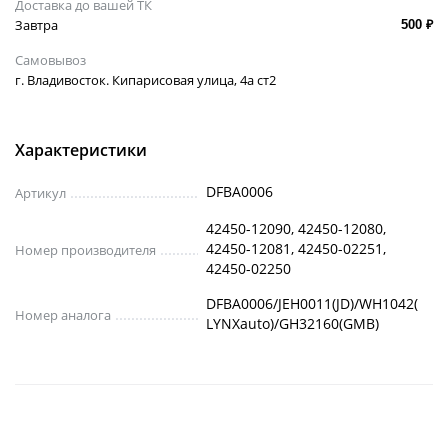
Доставка до вашей ТК
Завтра
500 ₽
Самовывоз
г. Владивосток. Кипарисовая улица, 4а ст2
Характеристики
DFBA0006
Артикул
42450-12090, 42450-12080,
42450-12081, 42450-02251,
Номер производителя
42450-02250
DFBA0006/JEH0011(JD)/WH1042(
Номер аналога
LYNXauto)/GH32160(GMB)