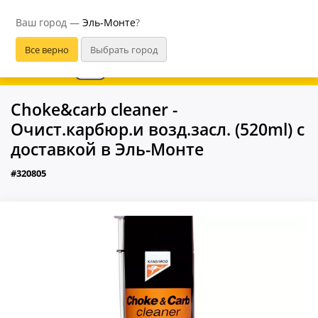
Эль-Монте
Ваш город —
Эль-Монте
?
В приложении удобнее
Choke&carb cleaner -
Очист.карбюр.и возд.засл. (520ml) с
доставкой в Эль-Монте
#320805