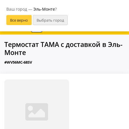
Эль-Монте
Ваш город —
Эль-Монте
?
В приложении удобнее
Термостат ТАМА с доставкой в Эль-
Монте
#WV56MC-68SV