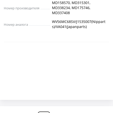
MD158570, MD315301,
MD338234, MD175746,
Номер производителя
MD337408
WV56MC68SV/J1535007(Nippart
Номер аналога
s)/VA041(Japanparts)