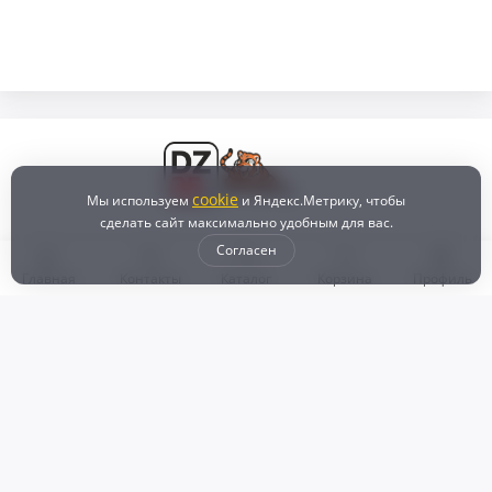
cookie
Мы используем
и Яндекс.Метрику, чтобы
сделать сайт максимально удобным для вас.
Согласен
Главная
Контакты
Каталог
Корзина
Профиль
Бонусная программа
Доставка и самовывоз
Оплата
Рассрочка и кредит
Возврат
Политикой конфиденциальности
Пользовательское соглашение
Наш магазин
© 2024 DZ25.RU | Дискаунтер автозапчастей
ИП Агафонов Валерий
ИНН:
ОГРНИП:
Валерьевич
254007783330
318253600009769