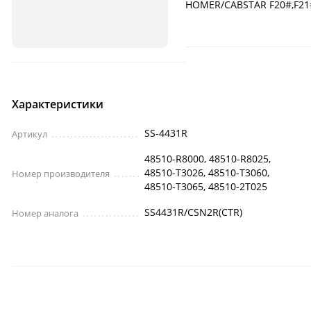
HOMER/CABSTAR F20#,F21
Характеристики
SS-4431R
Артикул
48510-R8000, 48510-R8025,
48510-T3026, 48510-T3060,
Номер производителя
48510-T3065, 48510-2T025
SS4431R/CSN2R(CTR)
Номер аналога