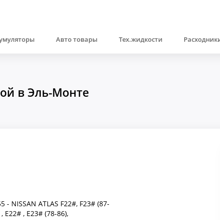
умуляторы
Авто товары
Тех.жидкости
Расходники
кой в Эль-Монте
 - NISSAN ATLAS F22#, F23# (87-
E22# , E23# (78-86),