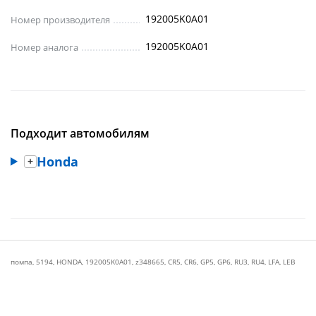
192005K0A01
Номер производителя
192005K0A01
Номер аналога
Подходит автомобилям
Honda
помпа
,
5194
,
HONDA
,
192005K0A01
,
z348665
,
CR5
,
CR6
,
GP5
,
GP6
,
RU3
,
RU4
,
LFA
,
LEB