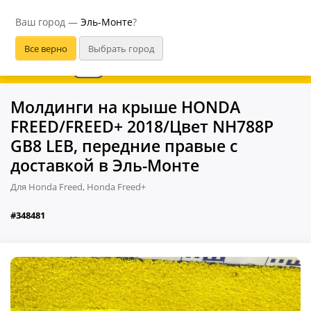
Эль-Монте
Ваш город —
Эль-Монте
?
В приложении удобнее
Молдинги на крыше HONDA
FREED/FREED+ 2018/Цвет NH788P
GB8 LEB, передние правые с
доставкой в Эль-Монте
Для Honda Freed, Honda Freed+
#348481