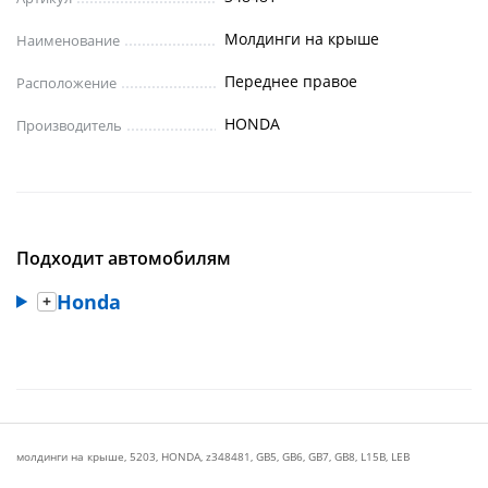
Молдинги на крыше
Наименование
Переднее правое
Расположение
HONDA
Производитель
Подходит автомобилям
Honda
молдинги на крыше
,
5203
,
HONDA
,
z348481
,
GB5
,
GB6
,
GB7
,
GB8
,
L15B
,
LEB