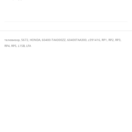
телевизор
,
5672
,
HONDA
,
60400-TAA300ZZ
,
60400TAA300
,
z391416
,
RP1
,
RP2
,
RP3
,
RP4
,
RP5
,
L15B
,
LFA