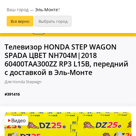
Эль-Монте
Ваш город —
Эль-Монте
?
В приложении удобнее
Телевизор HONDA STEP WAGON
SPADA ЦВЕТ NH704M|2018
60400TAA300ZZ RP3 L15B, передний
с доставкой в Эль-Монте
Для Honda Stepwgn
#391416
Видео