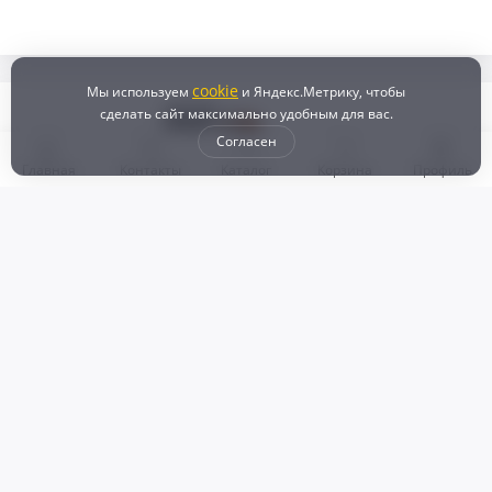
cookie
Мы используем
и Яндекс.Метрику, чтобы
сделать сайт максимально удобным для вас.
Согласен
Главная
Контакты
Каталог
Корзина
Профиль
Бонусная программа
Доставка и самовывоз
Оплата
Рассрочка и кредит
Возврат
Политикой конфиденциальности
Пользовательское соглашение
Наш магазин
© 2024 DZ25.RU | Дискаунтер автозапчастей
ИП Агафонов Валерий
ИНН:
ОГРНИП:
Валерьевич
254007783330
318253600009769