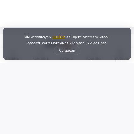
cookie
Мы используем
и Яндекс.Метрику, чтобы
сделать сайт максимально удобным для вас.
Согласен
Главная
Контакты
Каталог
Корзина
Профиль
Бонусная программа
Доставка и самовывоз
Оплата
Рассрочка и кредит
Возврат
Политикой конфиденциальности
Пользовательское соглашение
Наш магазин
© 2024 DZ25.RU | Дискаунтер автозапчастей
ИП Агафонов Валерий
ИНН:
ОГРНИП:
Валерьевич
254007783330
318253600009769