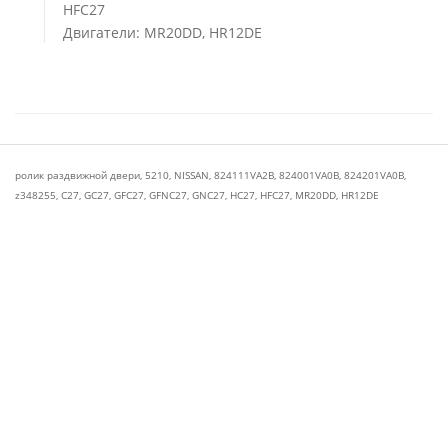
HFC27
Двигатели: MR20DD, HR12DE
ролик раздвижной двери
,
5210
,
NISSAN
,
824111VA2B
,
824001VA0B
,
824201VA0B
,
z348255
,
C27
,
GC27
,
GFC27
,
GFNC27
,
GNC27
,
HC27
,
HFC27
,
MR20DD
,
HR12DE