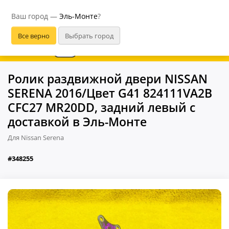
Эль-Монте
Ваш город —
Эль-Монте
?
В приложении удобнее
Ролик раздвижной двери NISSAN
SERENA 2016/Цвет G41 824111VA2B
CFC27 MR20DD, задний левый с
доставкой в Эль-Монте
Для Nissan Serena
#348255