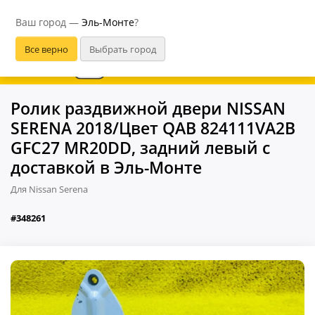
Эль-Монте
Ваш город —
Эль-Монте
?
В приложении удобнее
Ролик раздвижной двери NISSAN
SERENA 2018/Цвет QAB 824111VA2B
GFC27 MR20DD, задний левый с
доставкой в Эль-Монте
Для Nissan Serena
#348261