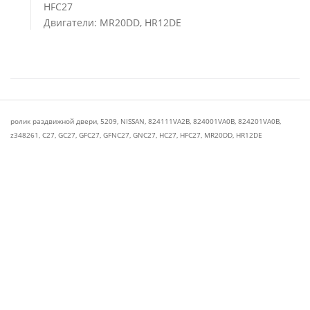
HFC27
Двигатели: MR20DD, HR12DE
ролик раздвижной двери
,
5209
,
NISSAN
,
824111VA2B
,
824001VA0B
,
824201VA0B
,
z348261
,
C27
,
GC27
,
GFC27
,
GFNC27
,
GNC27
,
HC27
,
HFC27
,
MR20DD
,
HR12DE