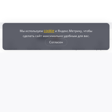
cookie
Мы используем
и Яндекс.Метрику, чтобы
сделать сайт максимально удобным для вас.
Согласен
Главная
Контакты
Каталог
Корзина
Профиль
Бонусная программа
Доставка и самовывоз
Оплата
Рассрочка и кредит
Возврат
Политикой конфиденциальности
Пользовательское соглашение
Наш магазин
© 2024 DZ25.RU | Дискаунтер автозапчастей
ИП Агафонов Валерий
ИНН:
ОГРНИП:
Валерьевич
254007783330
318253600009769