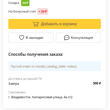
Скидка
24 ₽
На бонусный счет
+ 24 ₽
Добавить в корзину
В закладки
Консультация
Способы получения заказа:
Пустой ответ от model_catalog_sdek->sdec()
Доставка до вашей ТК
Завтра
500 ₽
Самовывоз
г. Владивосток. Кипарисовая улица, 4а ст2