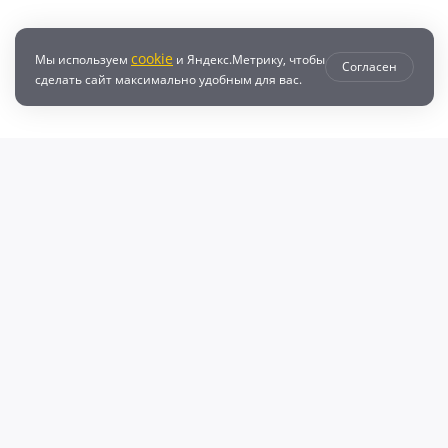
cookie
Мы используем
и Яндекс.Метрику, чтобы
Согласен
сделать сайт максимально удобным для вас.
втозапчастей с доставкой по всей России - любые детали на DZ25.RU
даже автозапчастей и автотоваров для вашего автомобиля, найдите луч
, объему двигателя и еще более 10 параметров. Поиск по ВИН (VIN), онл
афонов Валерий Валерьевич"
очка и кредит
Возврат
Политикой конфиденциальности
П