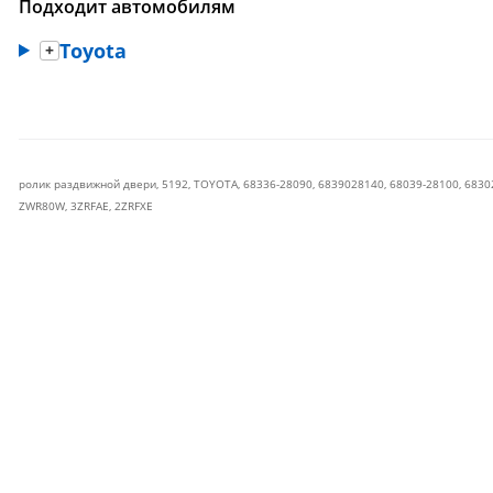
Подходит автомобилям
Toyota
ролик раздвижной двери
,
5192
,
TOYOTA
,
68336-28090
,
6839028140
,
68039-28100
,
6830
ZWR80W
,
3ZRFAE
,
2ZRFXE