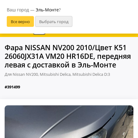
Эль-Монте
Ваш город —
Эль-Монте
?
В приложении удобнее
Фара NISSAN NV200 2010/Цвет K51
26060JX31A VM20 HR16DE, передняя
левая с доставкой в Эль-Монте
Для Nissan NV200, Mitsubishi Delica, Mitsubishi Delica D:3
#391499