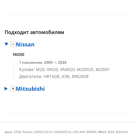
Подходит автомобилям
Nissan
NV200
1 поколение, 2009 — 2026
Кузова: M20, VM20, VNM20, M20XUS, M20XY
Двигатели: HR16DE, K9K, MR20DE
Mitsubishi
фара
,
5766
,
Nissan
,
26060-JX31A
,
26060JX31A
,
z391499
,
BVM20
,
BM20
,
M20
,
M20XUS
,