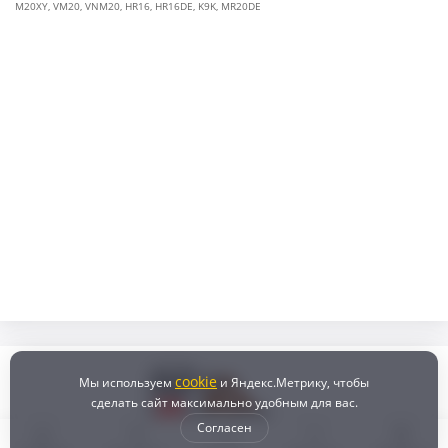
M20XY
,
VM20
,
VNM20
,
HR16
,
HR16DE
,
K9K
,
MR20DE
cookie
Мы используем
и Яндекс.Метрику, чтобы
сделать сайт максимально удобным для вас.
Согласен