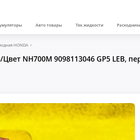
умуляторы
Авто товары
Тех.жидкости
Расходники
иодная HONDA
/Цвет NH700M 9098113046 GP5 LEB, пер