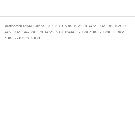
компрессор кондиционера
,
5207
,
TOYOTA
,
88310-28650
,
447250-0650
,
8831028650
,
4472500650
,
447280-9330
,
447280-9331
,
z348433
,
ZRR80
,
ZRR85
,
ZRR80G
,
ZRR80W
,
ZRR85G
,
ZRR85W
,
3ZRFAE