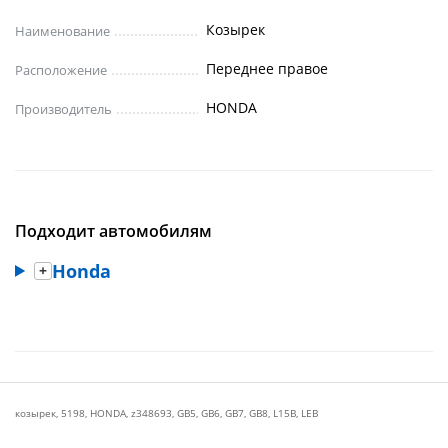
Козырек
Наименование
Переднее правое
Расположение
HONDA
Производитель
Подходит автомобилям
Honda
козырек
,
5198
,
HONDA
,
z348693
,
GB5
,
GB6
,
GB7
,
GB8
,
L15B
,
LEB