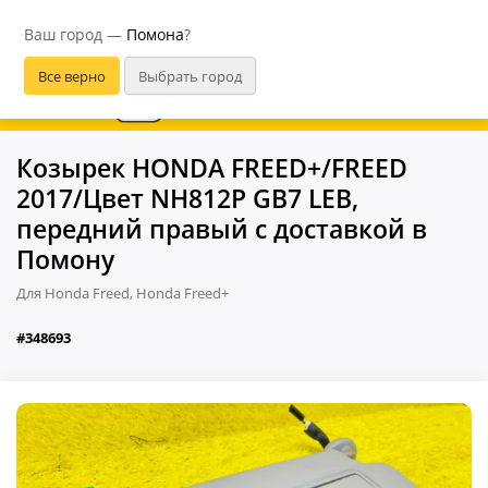
Помона
Ваш город —
Помона
?
В приложении удобнее
Козырек HONDA FREED+/FREED
2017/Цвет NH812P GB7 LEB,
передний правый с доставкой в
Помону
Для Honda Freed, Honda Freed+
#348693