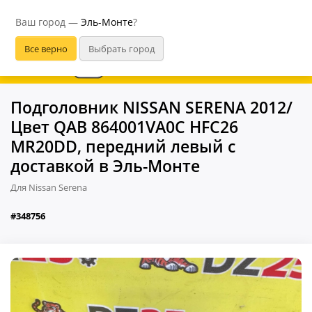
Эль-Монте
Ваш город —
Эль-Монте
?
В приложении удобнее
Подголовник NISSAN SERENA 2012/
Цвет QAB 864001VA0C HFC26
MR20DD, передний левый с
доставкой в Эль-Монте
Для Nissan Serena
#348756