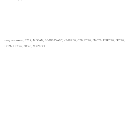
подголовник
,
5212
,
NISSAN
,
864001VA0C
,
z348756
,
C26
,
FC26
,
FNC26
,
FNPC26
,
FPC26
,
HC26
,
HFC26
,
NC26
,
MR20DD