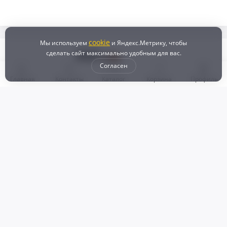
cookie
Мы используем
и Яндекс.Метрику, чтобы
сделать сайт максимально удобным для вас.
Согласен
Главная
Контакты
Каталог
Корзина
Профиль
Бонусная программа
Доставка и самовывоз
Оплата
Рассрочка и кредит
Возврат
Политикой конфиденциальности
Пользовательское соглашение
Наш магазин
© 2024 DZ25.RU | Дискаунтер автозапчастей
ИП Агафонов Валерий
ИНН:
ОГРНИП:
Валерьевич
254007783330
318253600009769