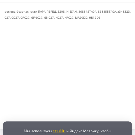
ремень безопасности ПАРА ПЕРЕД
,
5208
,
NISSAN
,
868845TA0A
,
868855TA0A
,
z348323
,
C27
,
GC27
,
GFC27
,
GFNC27
,
GNC27
,
HC27
,
HFC27
,
MR20DD
,
HR12DE
cookie
Мы используем
и Яндекс.Метрику, чтобы