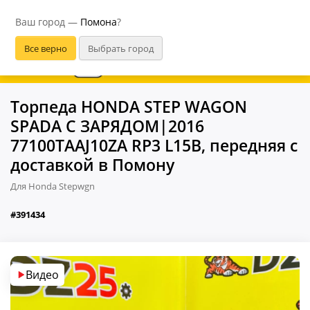
Помона
Ваш город —
Помона
?
В приложении удобнее
Торпеда HONDA STEP WAGON
SPADA С ЗАРЯДОМ|2016
77100TAAJ10ZA RP3 L15B, передняя с
доставкой в Помону
Для Honda Stepwgn
#391434
Видео