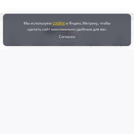
cookie
Мы используем
и Яндекс.Метрику, чтобы
сделать сайт максимально удобным для вас.
Согласен
Главная
Контакты
Каталог
Корзина
Профиль
Бонусная программа
Доставка и самовывоз
Оплата
Рассрочка и кредит
Возврат
Политикой конфиденциальности
Пользовательское соглашение
Наш магазин
© 2024 DZ25.RU | Дискаунтер автозапчастей
ИП Агафонов Валерий
ИНН:
ОГРНИП:
Валерьевич
254007783330
318253600009769