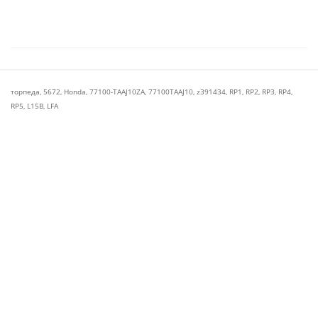
торпеда
,
5672
,
Honda
,
77100-TAAJ10ZA
,
77100TAAJ10
,
z391434
,
RP1
,
RP2
,
RP3
,
RP4
,
RP5
,
L15B
,
LFA