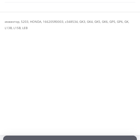
инжектор
,
5203
,
HONDA
,
166205R0003
,
z348534
,
GK3
,
GK4
,
GK5
,
GK6
,
GP5
,
GP6
,
GK
,
L13B
,
L15B
,
LEB