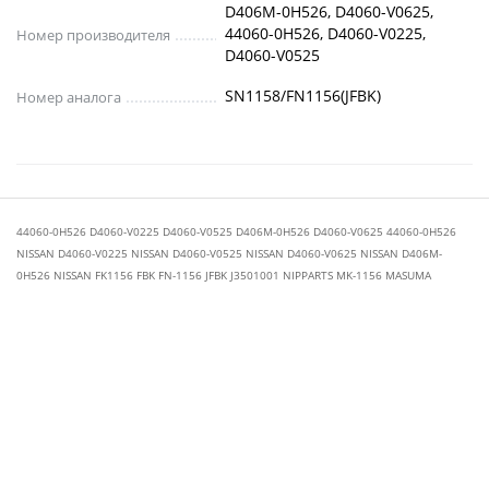
D406M-0H526, D4060-V0625,
44060-0H526, D4060-V0225,
Номер производителя
D4060-V0525
SN1158/FN1156(JFBK)
Номер аналога
44060-0H526 D4060-V0225 D4060-V0525 D406M-0H526 D4060-V0625 44060-0H526
NISSAN D4060-V0225 NISSAN D4060-V0525 NISSAN D4060-V0625 NISSAN D406M-
0H526 NISSAN FK1156 FBK FN-1156 JFBK J3501001 NIPPARTS MK-1156 MASUMA