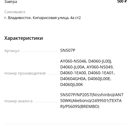
Завтра
500 ₽
Самовывоз
г. Владивосток. Кипарисовая улица, 4а ст2
Характеристики
SN507P
Артикул
AY060-NS046, D4060-JL00J,
D4060-JL00A, AY060-NS049,
D4060-1EA00, D4060-1EA01,
Номер производителя
D40604GH0A, D4060JL00E,
D4060JL00K
SN507P/NP2057(Nisshinbo)/AN7
50WK(Akebono)/2499501(TEXTA
Номер аналога
R)/P56095(BREMBO)