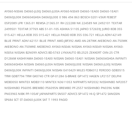
AY060-NS046 D4060-JL00J D4060-JL00A AY060-NS049 D4060-1EA00 D4060-1EA01
D4060JL00K D40604GH0A D4060JL00E 0 986 494 863 BOSCH 0201-V36R FEBEST
05P2089 LPR 1365.01 REMSA 21365.01 RH 222288 NK 224589 NK 2492101 TEXTAR
2499501 TEXTAR 37769 ABS 51-01-105 ASHIKA 51105 JAPKO 572659J JURID 8DB 355
015-421 HELLA 8DB 355 015-421 HELLA PAGID 8DB 355 036-721 HELLA ADN142149
BLUE PRINT ADN142151 BLUE PRINT AMD.JBF392 AMD AN-287WK AKEBONO AN-750WK
AKEBONO AN-750WKE AKEBONO AY060-NS046 NISSAN AY060-NS049 NISSAN AY060-
NS054 NISSAN B2N099 ADVICS BD-5743 LYNXAUTO BS-2525 ZEKKERT CKN-25 CTR
D1284M KASHIYAMA D4060-1EA00 NISSAN D4060-1EA01 NISSAN D40604GH0A INFINITI
D40604GH0A NISSAN D4060-JL00A NISSAN D4060JL00E NISSAN D4060-JL00J NISSAN
D4060JL00K INFINITI D4060JL00K NISSAN E410429 MILES FDB4312 FERODO GDB3515
TRW GDB7794 TRW GK0740 CTR GP-01284 G-BRAKE GP1472 HAGEN LP2157 DELPHI
MDB3050 MINTEX MDB3110 MINTEX N3611053 NIPPARTS NP2032 NISSHINBO NP2057
NISSHINBO P56095 BREMBO P56095N BREMBO PF-2557 NISSHINBO PN0396 NIBK
PN0396S NIBK PP-105AF JAPANPARTS SN507 ADVICS SP1472 HI-Q SP1472 SANGSIN
SP684 SCT ST-D4060-JL00K SAT T 1993 PAGID