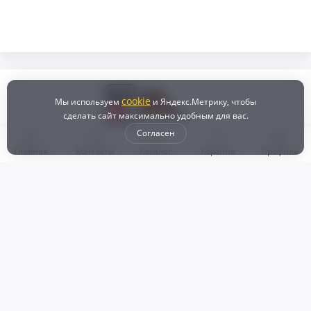
cookie
Мы используем
и Яндекс.Метрику, чтобы
сделать сайт максимально удобным для вас.
Согласен
Главная
Контакты
Каталог
Корзина
Профиль
Бонусная программа
Доставка и самовывоз
Оплата
Рассрочка и кредит
Возврат
Политикой конфиденциальности
Пользовательское соглашение
Наш магазин
© 2024 DZ25.RU | Дискаунтер автозапчастей
ИП Агафонов Валерий
ИНН:
ОГРНИП:
Валерьевич
254007783330
318253600009769