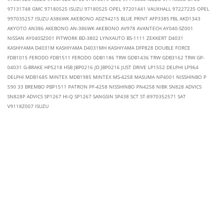
97131748 GMC 97180525 ISUZU 97180525 OPEL 97201441 VAUXHALL 97227235 OPEL
997035257 ISUZU A386WK AKEBONO ADZ94215 BLUE PRINT AFP338S FBL AKD1343
AKYOTO AN386 AKEBONO AN-386WK AKEBONO AV978 AVANTECH AY040-SZ001
NISSAN AY040SZ001 PITWORK BD-3802 LYNXAUTO BS-1111 ZEKKERT D4031
KASHIYAMA D4031M KASHIYAMA D4031MH KASHIYAMA DFP828 DOUBLE FORCE
FDB1015 FERODO FDB1511 FERODO GDB1186 TRW GDB1436 TRW GDB3162 TRW GP-
04031 G-BRAKE HP5218 HSB JBP0216 JD JBP0216 JUST DRIVE LP1552 DELPHI LP964
DELPHI MDB1685 MINTEX MDB1985 MINTEX MS-4258 MASUMA NP4001 NISSHINBO P
590 33 BREMBO PBP1511 PATRON PF-4258 NISSHINBO PN4258 NIBK SN828 ADVICS
SN828P ADVICS SP1267 HI-Q SP1267 SANGSIN SP438 SCT ST-8970352571 SAT
V9118Z007 ISUZU