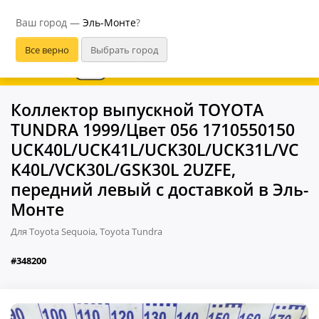
Эль-Монте
Ваш город —
Эль-Монте
?
В приложении удобнее
Коллектор выпускной TOYOTA
TUNDRA 1999/Цвет 056 1710550150
UCK40L/UCK41L/UCK30L/UCK31L/VC
K40L/VCK30L/GSK30L 2UZFE,
передний левый с доставкой в Эль-
Монте
Для Toyota Sequoia, Toyota Tundra
#348200