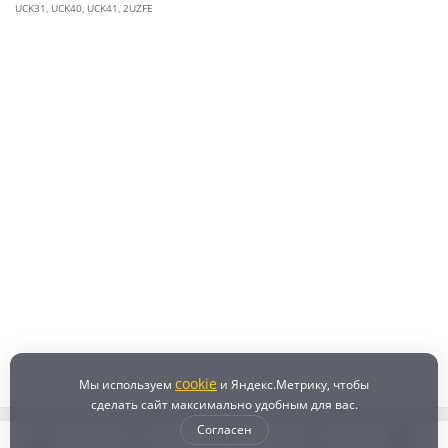
UCK31
,
UCK40
,
UCK41
,
2UZFE
cookie
Мы используем
и Яндекс.Метрику, чтобы
сделать сайт максимально удобным для вас.
Согласен