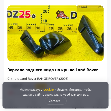
ФИНАЛЬНАЯ ЦЕНА
Зеркало заднего вида на крыло Land Rover
Снято с Land Rover RANGE ROVER (2006)
1 000 ₽
2 000 ₽
- 50%
cookie
Мы используем
и Яндекс.Метрику, чтобы
+30
Бонусов
сделать сайт максимально удобным для вас.
Согласен
Контрактный
В наличии
Главная
Контакты
Каталог
Корзина
Профиль