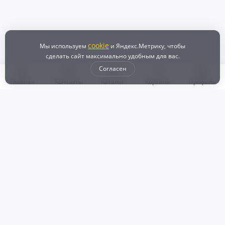
cookie
Мы используем
и Яндекс.Метрику, чтобы
сделать сайт максимально удобным для вас.
Согласен
Главная
Контакты
Каталог
Корзина
Профиль
Бонусная программа
Доставка и самовывоз
Оплата
Рассрочка и кредит
Возврат
Политикой конфиденциальности
Пользовательское соглашение
Наш магазин
© 2024 DZ25.RU | Дискаунтер автозапчастей