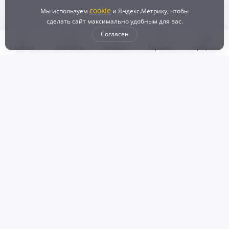
cookie
Мы используем
и Яндекс.Метрику, чтобы
сделать сайт максимально удобным для вас.
Согласен
Главная
Контакты
Каталог
Корзина
Профиль
Бонусная программа
Доставка и самовывоз
Оплата
Рассрочка и кредит
Возврат
Политикой конфиденциальности
Пользовательское соглашение
Наш магазин
© 2024 DZ25.RU | Дискаунтер автозапчастей
ИП Агафонов Валерий
ИНН:
ОГРНИП:
Валерьевич
254007783330
318253600009769