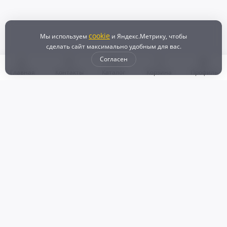
cookie
Мы используем
и Яндекс.Метрику, чтобы
сделать сайт максимально удобным для вас.
Согласен
Главная
Контакты
Каталог
Корзина
Профиль
Бонусная программа
Доставка и самовывоз
Оплата
Рассрочка и кредит
Возврат
Политикой конфиденциальности
Пользовательское соглашение
Наш магазин
© 2024 DZ25.RU | Дискаунтер автозапчастей