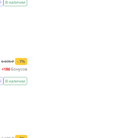
й
В наличии
6 695 ₽
- 7%
+186
Бонусов
й
В наличии