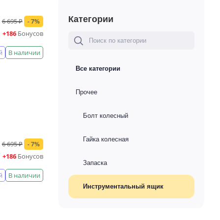
Категории
6 695 ₽
- 7%
+186
Бонусов
й
В наличии
Все категории
Прочее
Болт колесный
Гайка колесная
6 695 ₽
- 7%
+186
Бонусов
Запаска
й
В наличии
Инструментальный ящик