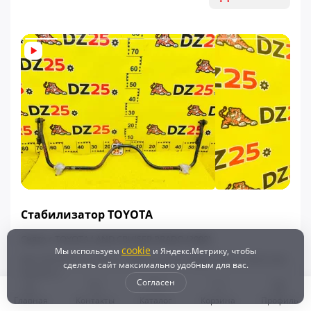
ФИНАЛЬНАЯ ЦЕНА
Стабилизатор TOYOTA
Снято с TOYOTA LAND CRUISER PRADO (2002)
cookie
Мы используем
и Яндекс.Метрику, чтобы
ВСЕ ЗАПЧАСТИ СНЯТЫ С АВТО НА ПОСЛЕДЕМ ФОТО АВТО БЕЗ
сделать сайт максимально удобным для вас.
ПРОБЕГА
Согласен
6 500 ₽
8 240 ₽
- 21%
Главная
Контакты
Каталог
Корзина
Профиль