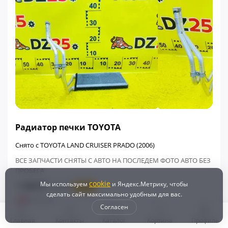
ФИНАЛЬНАЯ ЦЕНА
Радиатор печки TOYOTA
Снято с TOYOTA LAND CRUISER PRADO (2006)
ВСЕ ЗАПЧАСТИ СНЯТЫ С АВТО НА ПОСЛЕДЕМ ФОТО АВТО БЕЗ
ПРОБЕГА
cookie
1 600 ₽
Мы используем
и Яндекс.Метрику, чтобы
3 605 ₽
- 56%
сделать сайт максимально удобным для вас.
+48
Бонусов
Согласен
Контрактный
В наличии
Главная
Контакты
Каталог
Корзина
Профиль