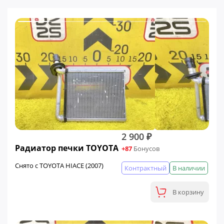
2 900 ₽
Радиатор печки TOYOTA
+87
Бонусов
Снято с TOYOTA HIACE (2007)
Контрактный
В наличии
В корзину