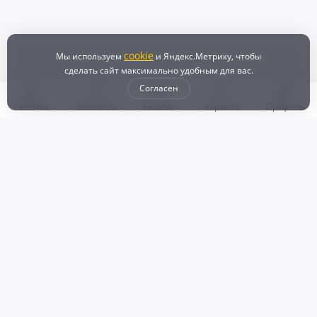
cookie
Мы используем
и Яндекс.Метрику, чтобы
сделать сайт максимально удобным для вас.
Согласен
Главная
Контакты
Каталог
Корзина
Профиль
Бонусная программа
Доставка и самовывоз
Оплата
Рассрочка и кредит
Возврат
Политикой конфиденциальности
Пользовательское соглашение
Наш магазин
© 2024 DZ25.RU | Дискаунтер автозапчастей